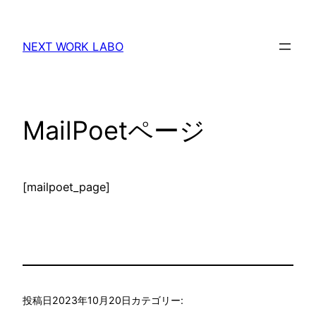
内
容
NEXT WORK LABO
を
ス
キ
ッ
MailPoetページ
プ
[mailpoet_page]
投稿日
2023年10月20日
カテゴリー: